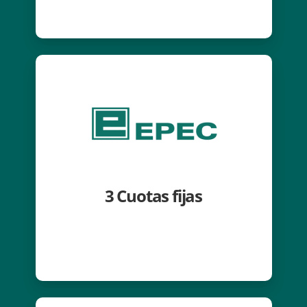
3 Cuotas fijas