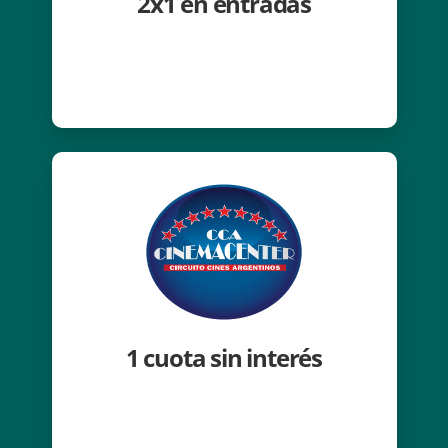
2x1 en entradas
1 cuota sin interés