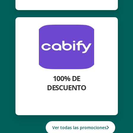
100% DE
DESCUENTO
Ver todas las promociones