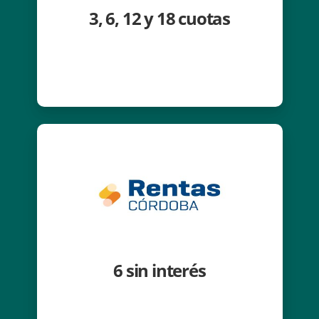
3, 6, 12 y 18 cuotas
6 sin interés