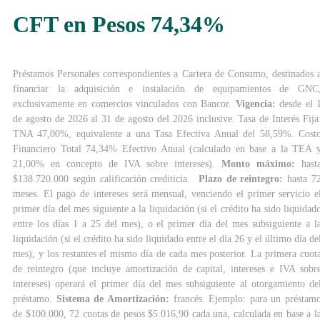
CFT en Pesos 74,34%
Préstamos Personales correspondientes a Cartera de Consumo, destinados 
financiar la adquisición e instalación de equipamientos de GNC
exclusivamente en comercios vinculados con Bancor.
Vigencia:
desde el 
de agosto de 2026 al 31 de agosto del 2026 inclusive. Tasa de Interés Fija
TNA 47,00%, equivalente a una Tasa Efectiva Anual del 58,59%. Cost
Financiero Total 74,34% Efectivo Anual (calculado en base a la TEA 
21,00% en concepto de IVA sobre intereses).
Monto máximo:
hast
$138.720.000 según calificación crediticia.
Plazo de reintegro:
hasta 7
meses. El pago de intereses será mensual, venciendo el primer servicio e
primer día del mes siguiente a la liquidación (si el crédito ha sido liquidad
entre los días 1 a 25 del mes), o el primer día del mes subsiguiente a l
liquidación (si el crédito ha sido liquidado entre el día 26 y el último día de
mes), y los restantes el mismo día de cada mes posterior. La primera cuot
de reintegro (que incluye amortización de capital, intereses e IVA sobr
intereses) operará el primer día del mes subsiguiente al otorgamiento de
préstamo.
Sistema de Amortización:
francés. Ejemplo: para un préstam
de $100.000, 72 cuotas de pesos $5.016,90 cada una, calculada en base a l