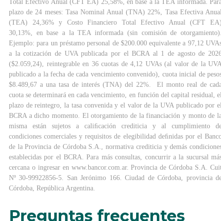
Total Efectivo Anual (CFT EA) 25,58%, en base a la TEA informada. Par
plazo de 24 meses: Tasa Nominal Anual (TNA) 22%, Tasa Efectiva Anua
(TEA) 24,36% y Costo Financiero Total Efectivo Anual (CFT EA
30,13%, en base a la TEA informada (sin comisión de otorgamiento)
Ejemplo: para un préstamo personal de $200.000 equivalente a 97,12 UVA
a la cotización de UVA publicada por el BCRA al 1 de agosto de 202
($2.059,24), reintegrable en 36 cuotas de 4,12 UVAs (al valor de la UV
publicado a la fecha de cada vencimiento convenido), cuota inicial de peso
$8.489,67 a una tasa de interés (TNA) del 22%. El monto real de cad
cuota se determinará en cada vencimiento, en función del capital residual, e
plazo de reintegro, la tasa convenida y el valor de la UVA publicado por e
BCRA a dicho momento. El otorgamiento de la financiación y monto de l
misma están sujetos a caliﬁcación crediticia y al cumplimiento d
condiciones comerciales y requisitos de elegibilidad deﬁnidas por el Banc
de la Provincia de Córdoba S.A., normativa crediticia y demás condicione
establecidas por el BCRA. Para más consultas, concurrir a la sucursal má
cercana o ingresar en www.bancor.com.ar. Provincia de Córdoba S.A. Cui
Nº 30-99922856-5. San Jerónimo 166. Ciudad de Córdoba, provincia d
Córdoba, República Argentina.
Preguntas frecuentes