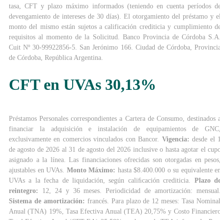
tasa, CFT y plazo máximo informados (teniendo en cuenta períodos d
devengamiento de intereses de 30 días). El otorgamiento del préstamo y e
monto del mismo están sujetos a calificación crediticia y cumplimiento d
requisitos al momento de la Solicitud. Banco Provincia de Córdoba S.A
Cuit Nº 30-99922856-5. San Jerónimo 166. Ciudad de Córdoba, Provinci
de Córdoba, República Argentina.
CFT en UVAs 30,13%
Préstamos Personales correspondientes a Cartera de Consumo, destinados 
financiar la adquisición e instalación de equipamientos de GNC
exclusivamente en comercios vinculados con Bancor.
Vigencia:
desde el 
de agosto de 2026 al 31 de agosto del 2026 inclusive o hasta agotar el cup
asignado a la línea. Las financiaciones ofrecidas son otorgadas en pesos
ajustables en UVAs.
Monto Máximo:
hasta $8.400.000 o su equivalente e
UVAs a la fecha de liquidación, según caliﬁcación crediticia.
Plazo d
reintegro:
12, 24 y 36 meses. Periodicidad de amortización: mensual
Sistema de amortización:
francés. Para plazo de 12 meses: Tasa Nomina
Anual (TNA) 19%, Tasa Efectiva Anual (TEA) 20,75% y Costo Financier